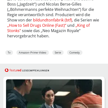
Boss („Jagdzeit“) und Nicolas Berse-Gilles
(„Böhmermanns perfekte Weihnachten“) für die
Regie verantwortlich sind. Produziert wird die
Show von der
bildundtonfabrik (btf)
, die Serien wie
„How to Sell Drugs Online (Fast)“
und
„King of
Stonks“
sowie das „Neo Magazin Royale“
hervorgebracht haben.
Tv
Amazon-Prime-Video
Serie
Comedy
red
featu
LESEEMPFEHLUNGEN