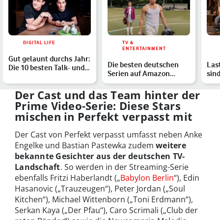
DIGITAL LIFE
TV &
ENTERTAINMENT
Gut gelaunt durchs Jahr:
Die besten deutschen
Las
Die 10 besten Talk- und
Serien auf Amazon
sind
Comedy-Podcasts
Prime Video
Mo
Der Cast und das Team hinter der
Prime Video-Serie: Diese Stars
mischen in Perfekt verpasst mit
Der Cast von Perfekt verpasst umfasst neben Anke
Engelke und Bastian Pastewka zudem
weitere
bekannte Gesichter aus der deutschen TV-
Landschaft
. So werden in der Streaming-Serie
ebenfalls Fritzi Haberlandt („
Babylon Berlin
“), Edin
Hasanovic („Trauzeugen“), Peter Jordan („Soul
Kitchen“), Michael Wittenborn („Toni Erdmann“),
Serkan Kaya („Der Pfau“), Caro Scrimali („Club der