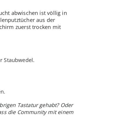
cht abwischen ist völlig in
llenputztücher aus der
schirm zuerst trocken mit
er Staubwedel.
en.
ebrigen Tastatur gehabt? Oder
Lass die Community mit einem