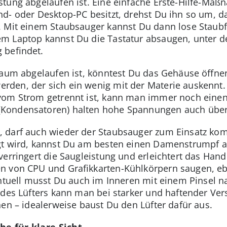
stung abgelaufen ist. Eine einfache Erste-Hilfe-Ma
nd- oder Desktop-PC besitzt, drehst Du ihn so um, 
. Mit einem Staubsauger kannst Du dann lose Staub
m Laptop kannst Du die Tastatur absaugen, unter de
 befindet.
raum abgelaufen ist, könntest Du das Gehäuse öffnen
den, der sich ein wenig mit der Materie auskennt.
vom Strom getrennt ist, kann man immer noch einen 
Kondensatoren) halten hohe Spannungen auch über 
, darf auch wieder der Staubsauger zum Einsatz ko
gt wird, kannst Du am besten einen Damenstrumpf 
verringert die Saugleistung und erleichtert das Han
n von CPU und Grafikkarten-Kühlkörpern saugen, e
entuell musst Du auch im Inneren mit einem Pinsel 
r des Lüfters kann man bei starker und haftender V
hen – idealerweise baust Du den Lüfter dafür aus.
he für klare Sicht