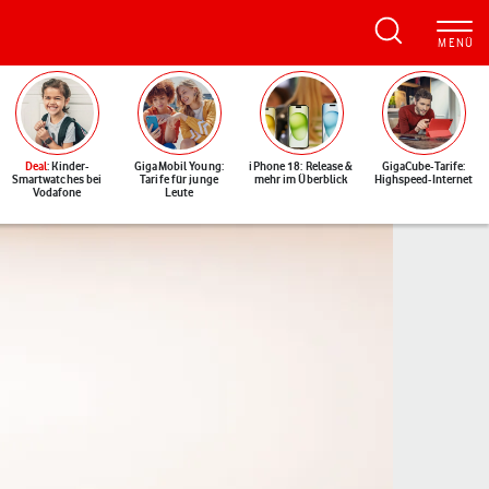
Deal
: Kinder-
GigaMobil Young:
iPhone 18: Release &
GigaCube-Tarife:
Smartwatches bei
Tarife für junge
mehr im Überblick
Highspeed-Internet
Vodafone
Leute