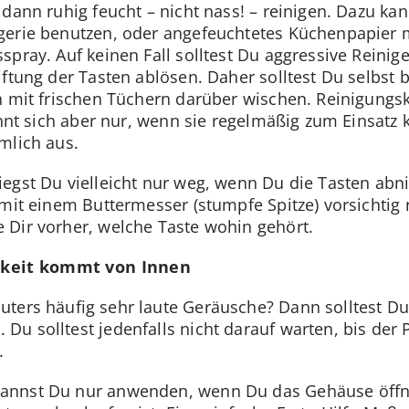
dann ruhig feucht – nicht nass! – reinigen. Dazu ka
gerie benutzen, oder angefeuchtetes Küchenpapier m
spray. Auf keinen Fall solltest Du aggressive Reini
iftung der Tasten ablösen. Daher solltest Du selbst
h mit frischen Tüchern darüber wischen. Reinigungsk
lohnt sich aber nur, wenn sie regelmäßig zum Einsat
mlich aus.
iegst Du vielleicht nur weg, wenn Du die Tasten ab
 mit einem Buttermesser (stumpfe Spitze) vorsichtig
 Dir vorher, welche Taste wohin gehört.
rkeit kommt von Innen
ters häufig sehr laute Geräusche? Dann solltest Du
u solltest jedenfalls nicht darauf warten, bis der 
.
annst Du nur anwenden, wenn Du das Gehäuse öffnes