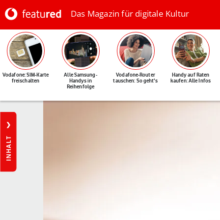
Das Magazin für digitale Kultur
Vodafone: SIM-Karte
Alle Samsung-
Vodafone-Router
Handy auf Raten
freischalten
Handys in
tauschen: So geht's
kaufen: Alle Infos
Reihenfolge
INHALT