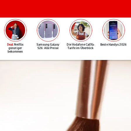
Deal
: Netflix
Samsung Galaxy
Die Vodafone CallYa-
Beste Handys 2026
günstiger
S26: Alle Preise
Tarife im Überblick
bekommen