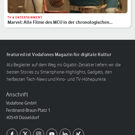
TV & ENTERTAINMENT
Marvel: Alle Filme des MCU in der chronologischen
Reihenfolge
featured ist Vodafones Magazin für digitale Kultur
Als Begleiter auf dem Weg ins Gigabit-Zeitalter liefern wir die
besten Stories zu Smartphone-Highlights, Gadgets, den
heißesten Tech-News und Kino- und TV-Höhepunkte.
Anschrift
Vodafone GmbH
Ferdinand-Braun-Platz 1
40549 Düsseldorf