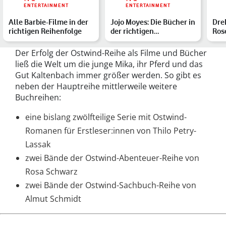
ENTERTAINMENT
ENTERTAINMENT
Alle Barbie-Filme in der
Jojo Moyes: Die Bücher in
Dre
richtigen Reihenfolge
der richtigen
Rose
Reihenfolge
ARD
Der Erfolg der Ostwind-Reihe als Filme und Bücher
ließ die Welt um die junge Mika, ihr Pferd und das
Gut Kaltenbach immer größer werden. So gibt es
neben der Hauptreihe mittlerweile weitere
Buchreihen:
eine bislang zwölfteilige Serie mit Ostwind-
Romanen für Erstleser:innen von Thilo Petry-
Lassak
zwei Bände der Ostwind-Abenteuer-Reihe von
Rosa Schwarz
zwei Bände der Ostwind-Sachbuch-Reihe von
Almut Schmidt