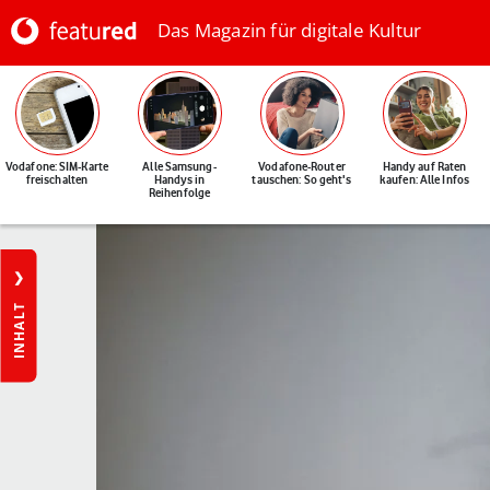
Das Magazin für digitale Kultur
Vodafone: SIM-Karte
Alle Samsung-
Vodafone-Router
Handy auf Raten
freischalten
Handys in
tauschen: So geht's
kaufen: Alle Infos
Reihenfolge
INHALT