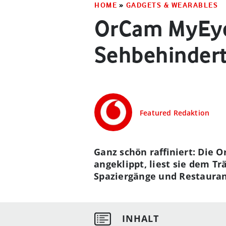
HOME
»
GADGETS & WEARABLES
OrCam MyEye 
Sehbehinder
Featured Redaktion
Ganz schön raffiniert: Die O
angeklippt, liest sie dem Tr
Spaziergänge und Restaura