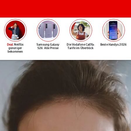
Deal
: Netflix
Samsung Galaxy
Die Vodafone CallYa-
Beste Handys 2026
günstiger
S26: Alle Preise
Tarife im Überblick
bekommen