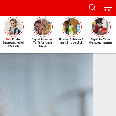
Deal
: Kinder-
GigaMobil Young:
iPhone 18: Release &
GigaCube-Tarife:
Smartwatches bei
Tarife für junge
mehr im Überblick
Highspeed-Internet
Vodafone
Leute