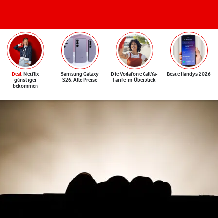
Deal
: Netflix
Samsung Galaxy
Die Vodafone CallYa-
Beste Handys 2026
günstiger
S26: Alle Preise
Tarife im Überblick
bekommen