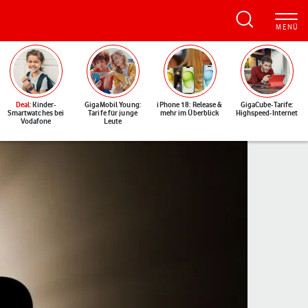
Deal
: Kinder-
GigaMobil Young:
iPhone 18: Release &
GigaCube-Tarife:
Smartwatches bei
Tarife für junge
mehr im Überblick
Highspeed-Internet
Vodafone
Leute