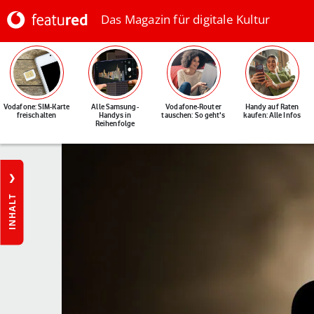
Das Magazin für digitale Kultur
Vodafone: SIM-Karte
Alle Samsung-
Vodafone-Router
Handy auf Raten
freischalten
Handys in
tauschen: So geht's
kaufen: Alle Infos
Reihenfolge
INHALT