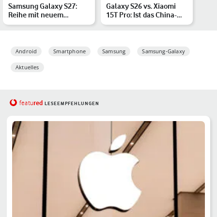
Samsung Galaxy S27:
Galaxy S26 vs. Xiaomi
Reihe mit neuem
15T Pro: Ist das China-
Modell? Alle Gerüchte
Handy ein Flaggschif…
Android
Smartphone
Samsung
Samsung-Galaxy
Aktuelles
red
featu
LESEEMPFEHLUNGEN