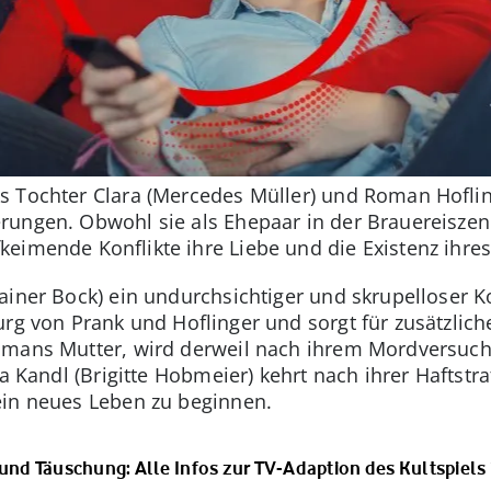
 Tochter Clara (Mercedes Müller) und Roman Hofling
ungen. Obwohl sie als Ehepaar in der Brauereiszen
eimende Konflikte ihre Liebe und die Existenz ihre
ainer Bock) ein undurchsichtiger und skrupelloser K
urg von Prank und Hoflinger und sorgt für zusätzlic
omans Mutter, wird derweil nach ihrem Mordversuch 
na Kandl (Brigitte Hobmeier) kehrt nach ihrer Haftstr
ein neues Leben zu beginnen.
 und Täuschung: Alle Infos zur TV-Adaption des Kultspiels