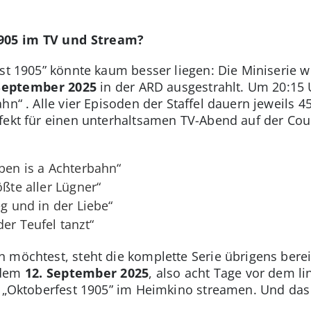
905 im TV und Stream?
est 1905” könnte kaum besser liegen: Die Miniserie 
September 2025
in der ARD ausgestrahlt. Um 20:15 U
hn“ . Alle vier Episoden der Staffel dauern jeweils
fekt für einen unterhaltsamen TV-Abend auf der Cou
eben is a Achterbahn“
ößte aller Lügner“
eg und in der Liebe“
er Teufel tanzt“
 möchtest, steht die komplette Serie übrigens bereit
 dem
12. September 2025
, also acht Tage vor dem l
n „Oktoberfest 1905” im Heimkino streamen. Und das