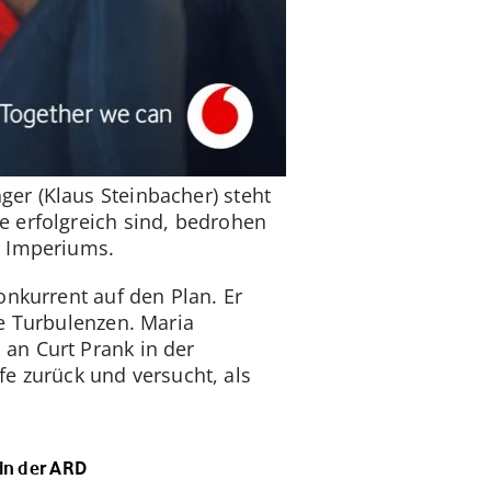
er (Klaus Steinbacher) steht
e erfolgreich sind, bedrohen
s Imperiums.
onkurrent auf den Plan. Er
he Turbulenzen. Maria
an Curt Prank in der
afe zurück und versucht, als
 in der ARD