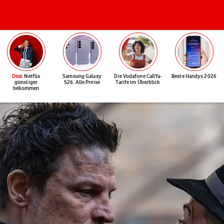
Deal
: Netflix
Samsung Galaxy
Die Vodafone CallYa-
Beste Handys 2026
günstiger
S26: Alle Preise
Tarife im Überblick
bekommen