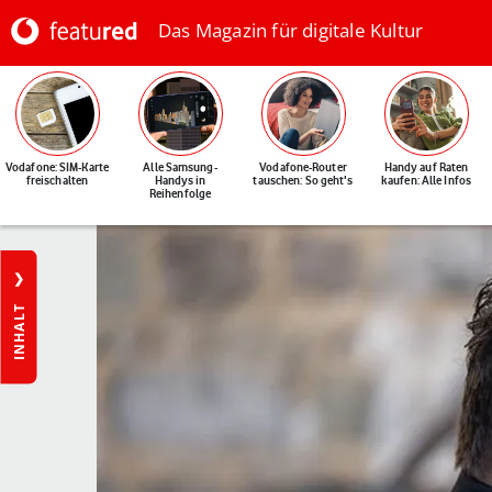
Das Magazin für digitale Kultur
Vodafone: SIM-Karte
Alle Samsung-
Vodafone-Router
Handy auf Raten
freischalten
Handys in
tauschen: So geht's
kaufen: Alle Infos
Reihenfolge
INHALT