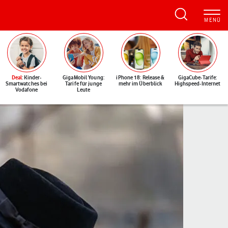
Deal
: Kinder-
GigaMobil Young:
iPhone 18: Release &
GigaCube-Tarife:
Smartwatches bei
Tarife für junge
mehr im Überblick
Highspeed-Internet
Vodafone
Leute