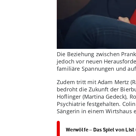
Die Beziehung zwischen Pranks
jedoch vor neuen Herausforder
familiäre Spannungen und aufk
Zudem tritt mit Adam Mertz (R
bedroht die Zukunft der Bierb
Hoflinger (Martina Gedeck), R
Psychiatrie festgehalten. Coli
Sängerin in einem Wirtshaus 
Werwölfe – Das Spiel von List