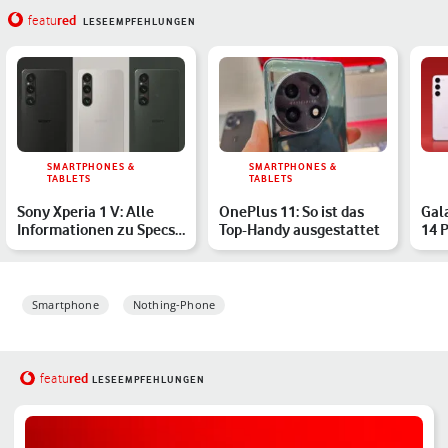
red
featu
LESEEMPFEHLUNGEN
SMARTPHONES &
SMARTPHONES &
TABLETS
TABLETS
Sony Xperia 1 V: Alle
OnePlus 11: So ist das
Gal
Informationen zu Specs
Top-Handy ausgestattet
14 P
und Release
Fla
Ver
Smartphone
Nothing-Phone
red
featu
LESEEMPFEHLUNGEN