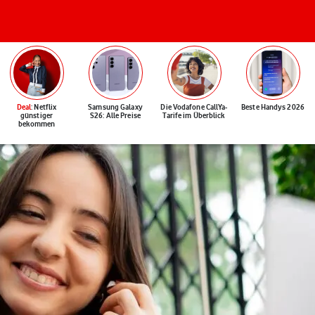
Deal
: Netflix
Samsung Galaxy
Die Vodafone CallYa-
Beste Handys 2026
günstiger
S26: Alle Preise
Tarife im Überblick
bekommen