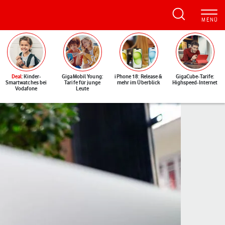
Deal
: Kinder-
GigaMobil Young:
iPhone 18: Release &
GigaCube-Tarife:
Smartwatches bei
Tarife für junge
mehr im Überblick
Highspeed-Internet
Vodafone
Leute