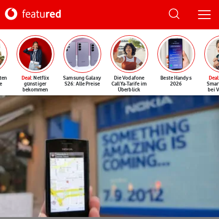
ten
Deal
: Netflix
Samsung Galaxy
Die Vodafone
Beste Handys
Deal
e
günstiger
S26: Alle Preise
CallYa-Tarife im
2026
Smar
bekommen
Überblick
bei 