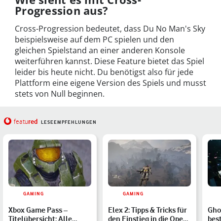
Progression aus?
Cross-Progression bedeutet, dass Du No Man's Sky
beispielsweise auf dem PC spielen und den
gleichen Spielstand an einer anderen Konsole
weiterführen kannst. Diese Feature bietet das Spiel
leider bis heute nicht. Du benötigst also für jede
Plattform eine eigene Version des Spiels und musst
stets von Null beginnen.
red
featu
LESEEMPFEHLUNGEN
GAMING
GAMING
Xbox Game Pass –
Elex 2: Tipps & Tricks für
Gho
Titelübersicht: Alle
den Einstieg in die Open
best