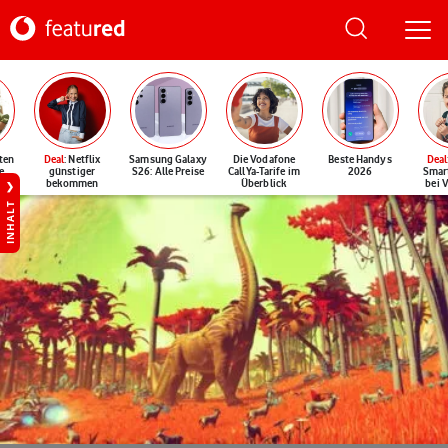
ten
Deal
: Netflix
Samsung Galaxy
Die Vodafone
Beste Handys
Deal
e
günstiger
S26: Alle Preise
CallYa-Tarife im
2026
Smar
bekommen
Überblick
bei 
INHALT