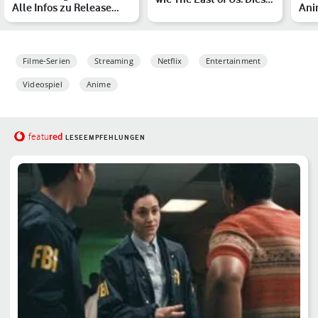
Alle Infos zu Release
Ani
solltest Du ken…
und Handlung
Net
Filme-Serien
Streaming
Netflix
Entertainment
Videospiel
Anime
red
featu
LESEEMPFEHLUNGEN