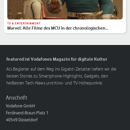
TV & ENTERTAINMENT
Marvel: Alle Filme des MCU in der chronologischen
Reihenfolge
featured ist Vodafones Magazin für digitale Kultur
Als Begleiter auf dem Weg ins Gigabit-Zeitalter liefern wir die
besten Stories zu Smartphone-Highlights, Gadgets, den
heißesten Tech-News und Kino- und TV-Höhepunkte.
Anschrift
Vodafone GmbH
Ferdinand-Braun-Platz 1
40549 Düsseldorf