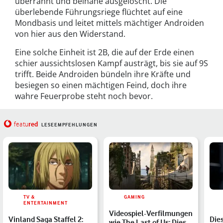
überrannt und beinahe ausgelöscht. Die
überlebende Führungsriege flüchtet auf eine
Mondbasis und leitet mittels mächtiger Androiden
von hier aus den Widerstand.
Eine solche Einheit ist 2B, die auf der Erde einen
schier aussichtslosen Kampf austrägt, bis sie auf 9S
trifft. Beide Androiden bündeln ihre Kräfte und
besiegen so einen mächtigen Feind, doch ihre
wahre Feuerprobe steht noch bevor.
red
featu
LESEEMPFEHLUNGEN
TV &
GAMING
ENTERTAINMENT
Videospiel-Verfilmungen
Vinland Saga Staffel 2:
Die
wie The Last of Us: Diese