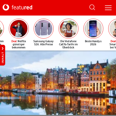
ten
Deal
: Netflix
Samsung Galaxy
Die Vodafone
Beste Handys
Deal
e
günstiger
S26: Alle Preise
CallYa-Tarife im
2026
Smar
bekommen
Überblick
bei 
INHALT