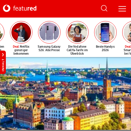
ten
Deal
: Netflix
Samsung Galaxy
Die Vodafone
Beste Handys
Deal
e
günstiger
S26: Alle Preise
CallYa-Tarife im
2026
Smar
bekommen
Überblick
bei 
INHALT