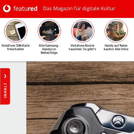
Das Magazin für digitale Kultur
Vodafone: SIM-Karte
Alle Samsung-
Vodafone-Router
Handy auf Raten
freischalten
Handys in
tauschen: So geht's
kaufen: Alle Infos
Reihenfolge
INHALT