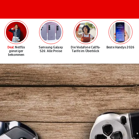
Deal
: Netflix
Samsung Galaxy
Die Vodafone CallYa-
Beste Handys 2026
günstiger
S26: Alle Preise
Tarife im Überblick
bekommen