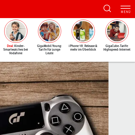
Deal
: Kinder-
GigaMobil Young:
iPhone 18: Release &
GigaCube-Tarife:
Smartwatches bei
Tarife für junge
mehr im Überblick
Highspeed-Internet
Vodafone
Leute