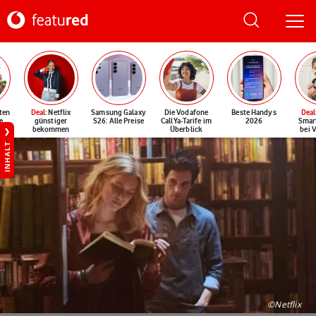
ten
Deal
: Netflix
Samsung Galaxy
Die Vodafone
Beste Handys
Deal
e
günstiger
S26: Alle Preise
CallYa-Tarife im
2026
Smar
bekommen
Überblick
bei 
INHALT
©Netflix