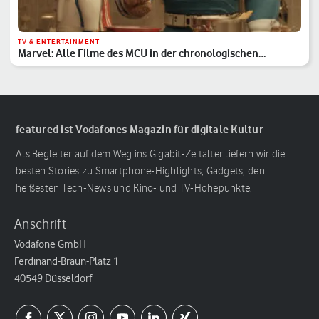
TV & ENTERTAINMENT
Marvel: Alle Filme des MCU in der chronologischen
Reihenfolge
featured ist Vodafones Magazin für digitale Kultur
Als Begleiter auf dem Weg ins Gigabit-Zeitalter liefern wir die
besten Stories zu Smartphone-Highlights, Gadgets, den
heißesten Tech-News und Kino- und TV-Höhepunkte.
Anschrift
Vodafone GmbH
Ferdinand-Braun-Platz 1
40549 Düsseldorf