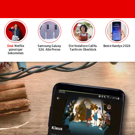
Deal
: Netflix
Samsung Galaxy
Die Vodafone CallYa-
Beste Handys 2026
günstiger
S26: Alle Preise
Tarife im Überblick
bekommen