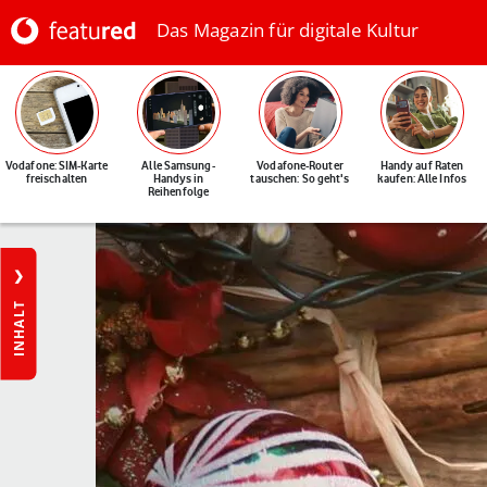
Das Magazin für digitale Kultur
Vodafone: SIM-Karte
Alle Samsung-
Vodafone-Router
Handy auf Raten
freischalten
Handys in
tauschen: So geht's
kaufen: Alle Infos
Reihenfolge
INHALT