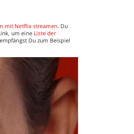
n mit Netflix streamen
. Du
Link, um eine
Liste der
x empfängst Du zum Beispiel