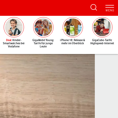
Deal
: Kinder-
GigaMobil Young:
iPhone 18: Release &
GigaCube-Tarife:
Smartwatches bei
Tarife für junge
mehr im Überblick
Highspeed-Internet
Vodafone
Leute