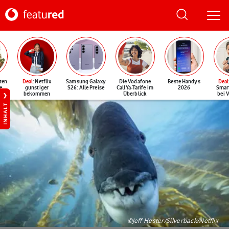
ten
Deal
: Netflix
Samsung Galaxy
Die Vodafone
Beste Handys
Deal
e
günstiger
S26: Alle Preise
CallYa-Tarife im
2026
Smar
bekommen
Überblick
bei 
INHALT
©Jeff Hester/Silverback/Netflix