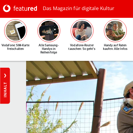
Das Magazin für digitale Kultur
Vodafone: SIM-Karte
Alle Samsung-
Vodafone-Router
Handy auf Raten
freischalten
Handys in
tauschen: So geht's
kaufen: Alle Infos
Reihenfolge
INHALT