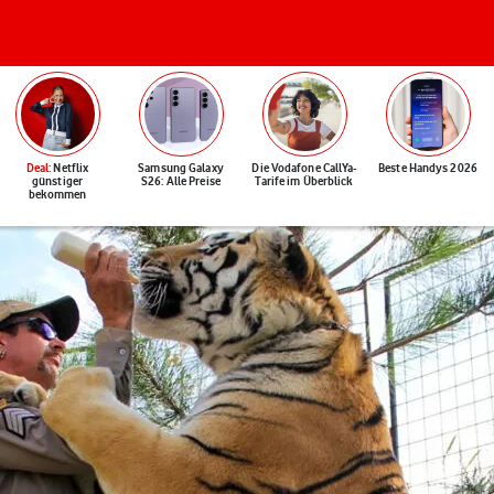
Deal
: Netflix
Samsung Galaxy
Die Vodafone CallYa-
Beste Handys 2026
günstiger
S26: Alle Preise
Tarife im Überblick
bekommen