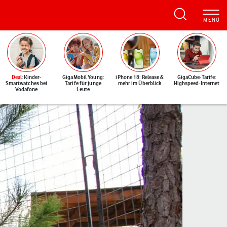
Deal
: Kinder-
GigaMobil Young:
iPhone 18: Release &
GigaCube-Tarife:
Smartwatches bei
Tarife für junge
mehr im Überblick
Highspeed-Internet
Vodafone
Leute