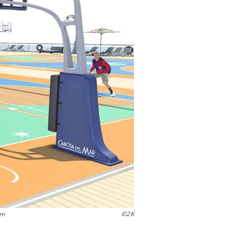
en
©2K