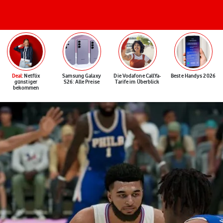
Deal
: Netflix
Samsung Galaxy
Die Vodafone CallYa-
Beste Handys 2026
günstiger
S26: Alle Preise
Tarife im Überblick
bekommen