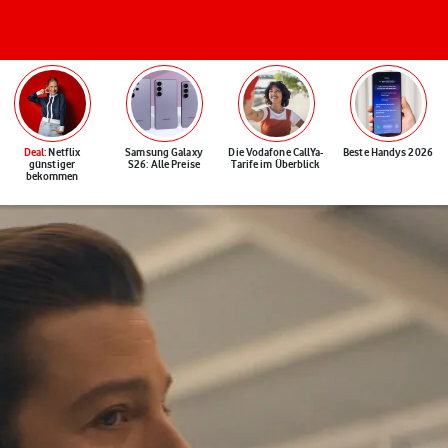
Deal
: Netflix
Samsung Galaxy
Die Vodafone CallYa-
Beste Handys 2026
günstiger
S26: Alle Preise
Tarife im Überblick
bekommen