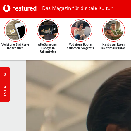
Das Magazin für digitale Kultur
Vodafone: SIM-Karte
Alle Samsung-
Vodafone-Router
Handy auf Raten
freischalten
Handys in
tauschen: So geht's
kaufen: Alle Infos
Reihenfolge
INHALT