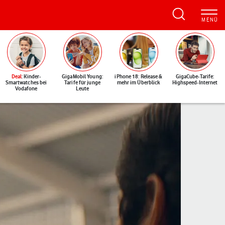
Deal
: Kinder-
GigaMobil Young:
iPhone 18: Release &
GigaCube-Tarife:
Smartwatches bei
Tarife für junge
mehr im Überblick
Highspeed-Internet
Vodafone
Leute