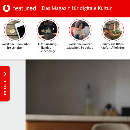
Das Magazin für digitale Kultur
Vodafone: SIM-Karte
Alle Samsung-
Vodafone-Router
Handy auf Raten
freischalten
Handys in
tauschen: So geht's
kaufen: Alle Infos
Reihenfolge
INHALT