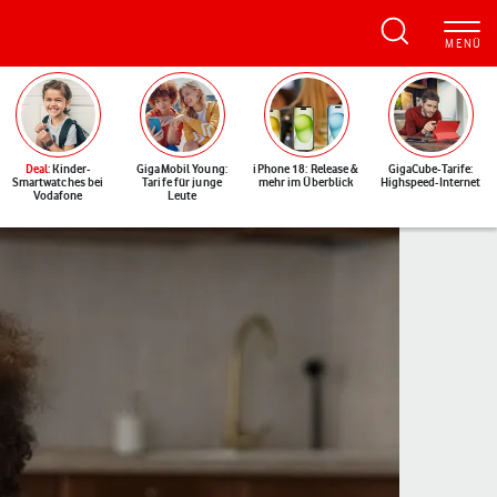
Deal
: Kinder-
GigaMobil Young:
iPhone 18: Release &
GigaCube-Tarife:
Smartwatches bei
Tarife für junge
mehr im Überblick
Highspeed-Internet
Vodafone
Leute