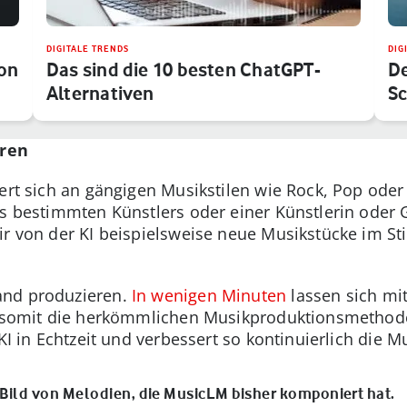
DIGITALE TRENDS
DIG
von
Das sind die 10 besten ChatGPT-
De
Alternativen
Sc
ren
ert sich an gängigen Musikstilen wie Rock, Pop oder
es bestimmten Künstlers oder einer Künstlerin oder
ir von der KI beispielsweise neue Musikstücke im St
and produzieren.
In wenigen Minuten
lassen sich mit
fft somit die herkömmlichen Musikproduktionsmeth
KI in Echtzeit und verbessert so kontinuierlich die M
 Bild von Melodien, die MusicLM bisher komponiert hat.