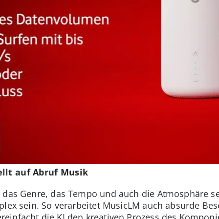
llt auf Abruf Musik
t das Genre, das Tempo und auch die Atmosphäre se
mplex sein. So verarbeitet MusicLM auch absurde Be
einfacht die KI den kreativen Prozess des Komponi