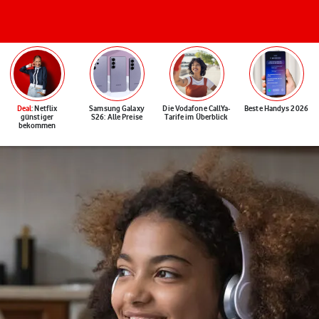
Deal
: Netflix
Samsung Galaxy
Die Vodafone CallYa-
Beste Handys 2026
günstiger
S26: Alle Preise
Tarife im Überblick
bekommen