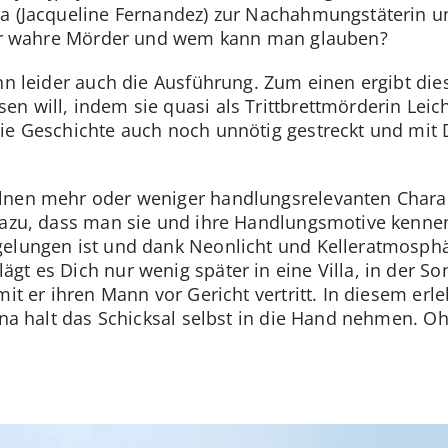
a (Jacqueline Fernandez) zur Nachahmungstäterin un
 der wahre Mörder und wem kann man glauben?
ann leider auch die Ausführung. Zum einen ergibt die
n will, indem sie quasi als Trittbrettmörderin Lei
ie Geschichte auch noch unnötig gestreckt und mit D
lnen mehr oder weniger handlungsrelevanten Chara
dazu, dass man sie und ihre Handlungsmotive kennen
gelungen ist und dank Neonlicht und Kelleratmosph
gt es Dich nur wenig später in eine Villa, in der So
mit er ihren Mann vor Gericht vertritt. In diesem erl
Sona halt das Schicksal selbst in die Hand nehmen. 