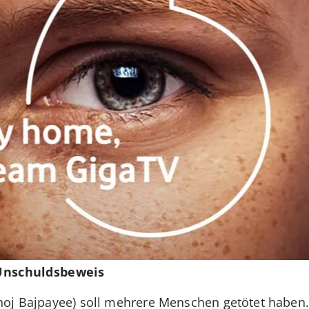
s Unschuldsbeweis
noj Bajpayee) soll mehrere Menschen getötet haben