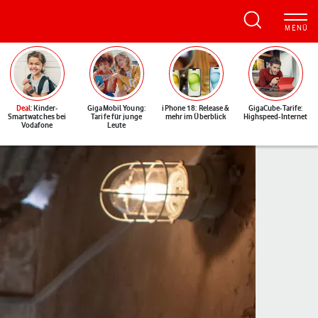
Deal
: Kinder-
GigaMobil Young:
iPhone 18: Release &
GigaCube-Tarife:
Smartwatches bei
Tarife für junge
mehr im Überblick
Highspeed-Internet
Vodafone
Leute