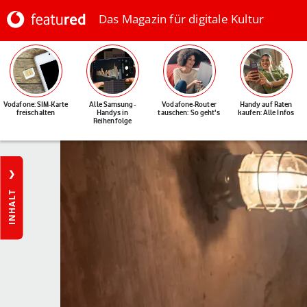
Das Magazin für digitale Kultur
Vodafone: SIM-Karte
Alle Samsung-
Vodafone-Router
Handy auf Raten
freischalten
Handys in
tauschen: So geht's
kaufen: Alle Infos
Reihenfolge
INHALT