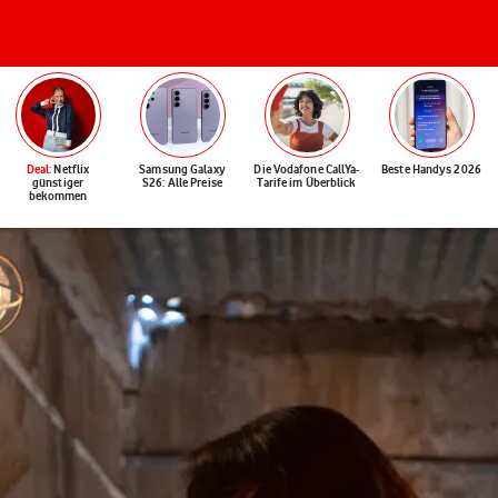
Deal
: Netflix
Samsung Galaxy
Die Vodafone CallYa-
Beste Handys 2026
günstiger
S26: Alle Preise
Tarife im Überblick
bekommen