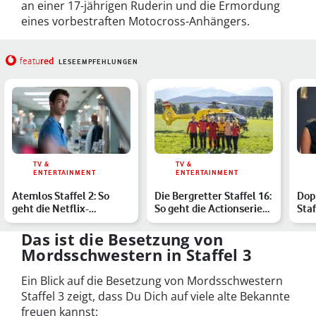
an einer 17-jährigen Ruderin und die Ermordung
eines vorbestraften Motocross-Anhängers.
red
featu
LESEEMPFEHLUNGEN
TV &
TV &
ENTERTAINMENT
ENTERTAINMENT
Atemlos Staffel 2: So
Die Bergretter Staffel 16:
Dop
geht die Netflix-
So geht die Actionserie
Staf
Krankenhausserie
weiter
wei
weiter
Com
Das ist die Besetzung von
Mordsschwestern in Staffel 3
Ein Blick auf die Besetzung von Mordsschwestern
Staffel 3 zeigt, dass Du Dich auf viele alte Bekannte
freuen kannst: