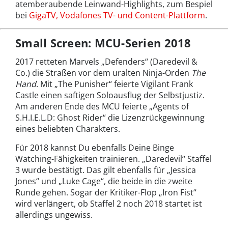
atemberaubende Leinwand-Highlights, zum Bespiel
bei
GigaTV, Vodafones TV- und Content-Plattform
.
Small Screen: MCU-Serien 2018
2017 retteten Marvels „Defenders“ (Daredevil &
Co.) die Straßen vor dem uralten Ninja-Orden
The
Hand
. Mit „The Punisher“ feierte Vigilant Frank
Castle einen saftigen Soloausflug der Selbstjustiz.
Am anderen Ende des MCU feierte „Agents of
S.H.I.E.L.D: Ghost Rider“ die Lizenzrückgewinnung
eines beliebten Charakters.
Für 2018 kannst Du ebenfalls Deine Binge
Watching-Fähigkeiten trainieren. „Daredevil“ Staffel
3 wurde bestätigt. Das gilt ebenfalls für „Jessica
Jones“ und „Luke Cage“, die beide in die zweite
Runde gehen. Sogar der Kritiker-Flop „Iron Fist“
wird verlängert, ob Staffel 2 noch 2018 startet ist
allerdings ungewiss.