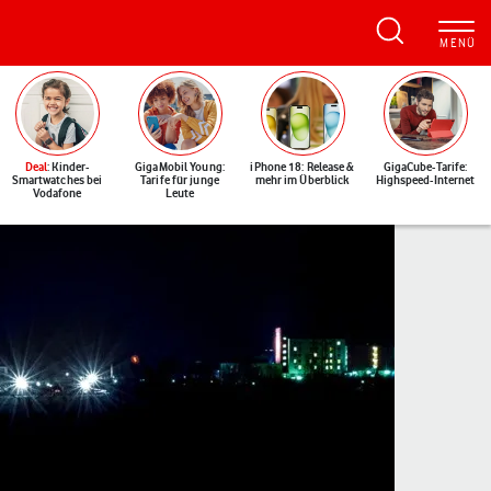
Deal
: Kinder-
GigaMobil Young:
iPhone 18: Release &
GigaCube-Tarife:
Smartwatches bei
Tarife für junge
mehr im Überblick
Highspeed-Internet
Vodafone
Leute