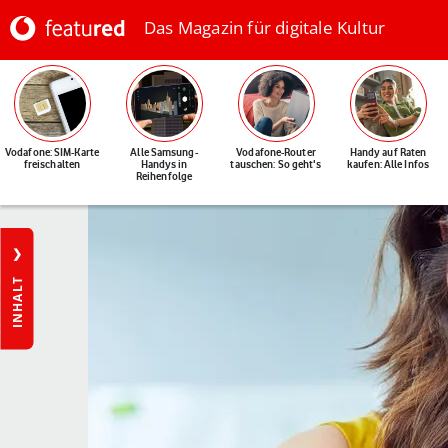
Das Magazin für digitale Kultur
Vodafone: SIM-Karte
Alle Samsung-
Vodafone-Router
Handy auf Raten
freischalten
Handys in
tauschen: So geht's
kaufen: Alle Infos
Reihenfolge
INHALT