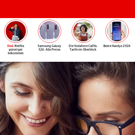
Deal
: Netflix
Samsung Galaxy
Die Vodafone CallYa-
Beste Handys 2026
günstiger
S26: Alle Preise
Tarife im Überblick
bekommen