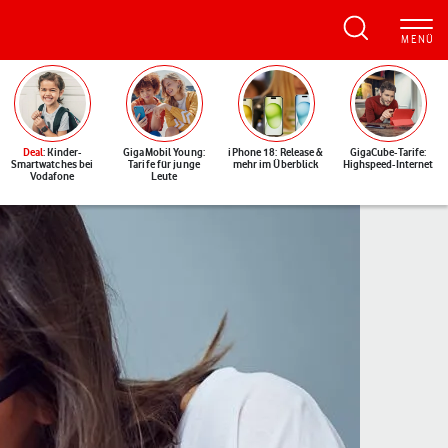
Deal
: Kinder-
GigaMobil Young:
iPhone 18: Release &
GigaCube-Tarife:
Smartwatches bei
Tarife für junge
mehr im Überblick
Highspeed-Internet
Vodafone
Leute