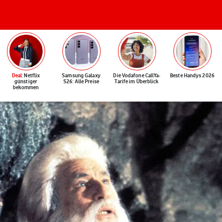
Deal
: Netflix
Samsung Galaxy
Die Vodafone CallYa-
Beste Handys 2026
günstiger
S26: Alle Preise
Tarife im Überblick
bekommen