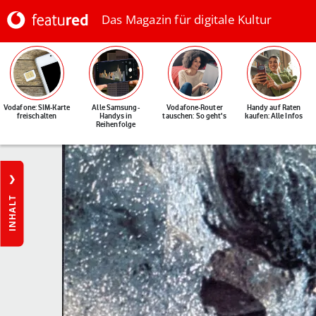
Das Magazin für digitale Kultur
Vodafone: SIM-Karte
Alle Samsung-
Vodafone-Router
Handy auf Raten
freischalten
Handys in
tauschen: So geht's
kaufen: Alle Infos
Reihenfolge
INHALT