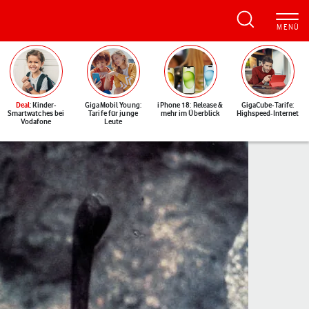
Deal
: Kinder-
GigaMobil Young:
iPhone 18: Release &
GigaCube-Tarife:
Smartwatches bei
Tarife für junge
mehr im Überblick
Highspeed-Internet
Vodafone
Leute