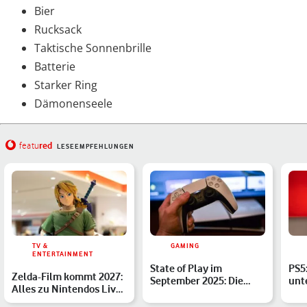
Bier
Rucksack
Taktische Sonnenbrille
Batterie
Starker Ring
Dämonenseele
red
featu
LESEEMPFEHLUNGEN
TV &
GAMING
ENTERTAINMENT
State of Play im
PS5:
Zelda-Film kommt 2027:
September 2025: Die
unt
Alles zu Nintendos Live-
Highlights des Sony-
Bil
Action-Adaption
Events