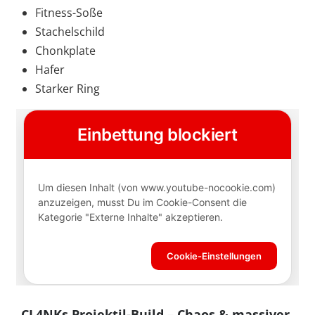
Fitness-Soße
Stachelschild
Chonkplate
Hafer
Starker Ring
CL4NKs Projektil-Build – Chaos & massiver