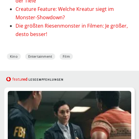
der Tiefe
Creature Feature: Welche Kreatur siegt im
Monster-Showdown?
Die größten Riesenmonster in Filmen: Je größer,
desto besser!
Kino
Entertainment
Film
red
featu
LESEEMPFEHLUNGEN