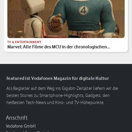
TV & ENTERTAINMENT
Marvel: Alle Filme des MCU in der chronologischen
Reihenfolge
featured ist Vodafones Magazin für digitale Kultur
Als Begleiter auf dem Weg ins Gigabit-Zeitalter liefern wir die
besten Stories zu Smartphone-Highlights, Gadgets, den
heißesten Tech-News und Kino- und TV-Höhepunkte.
Anschrift
Vodafone GmbH