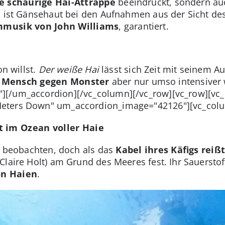
e schaurige Hai-Attrappe
beeindruckt, sondern auc
s ist Gänsehaut bei den Aufnahmen aus der Sicht de
musik von John Williams
, garantiert.
on willst.
Der weiße Hai
lässt sich Zeit mit seinem A
 Mensch gegen Monster
aber nur umso intensiver 
][/um_accordion][/vc_column][/vc_row][vc_row][vc
eters Down" um_accordion_image="42126"][vc_colu
t im Ozean voller Haie
ie beobachten, doch als das
Kabel ihres Käfigs reiß
Claire Holt) am Grund des Meeres fest. Ihr Sauerstof
on Haien
.