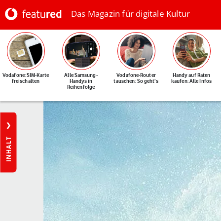
Das Magazin für digitale Kultur
Vodafone: SIM-Karte
Alle Samsung-
Vodafone-Router
Handy auf Raten
freischalten
Handys in
tauschen: So geht's
kaufen: Alle Infos
Reihenfolge
INHALT