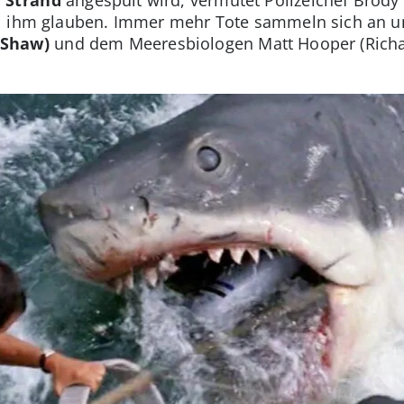
ll ihm glauben. Immer mehr Tote sammeln sich an 
 Shaw)
und dem Meeresbiologen Matt Hooper (Richa