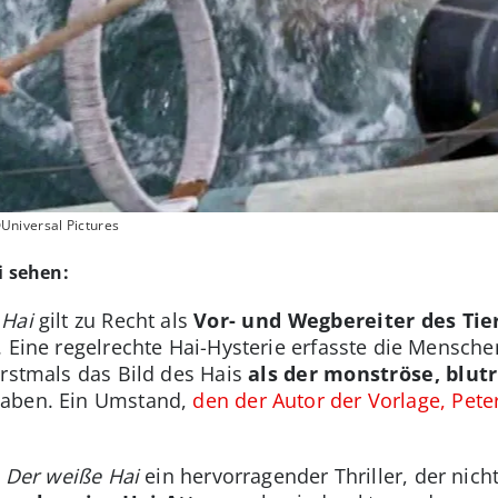
Universal Pictures
i sehen:
 Hai
gilt zu Recht als
Vor- und Wegbereiter des Tie
. Eine regelrechte Hai-Hysterie erfasste die Mensch
rstmals das Bild des Hais
als der monströse, blutr
haben. Ein Umstand,
den der Autor der Vorlage, Pete
t
Der weiße Hai
ein hervorragender Thriller, der nich