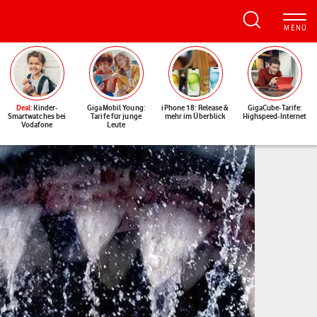
Deal
: Kinder-
GigaMobil Young:
iPhone 18: Release &
GigaCube-Tarife:
Smartwatches bei
Tarife für junge
mehr im Überblick
Highspeed-Internet
Vodafone
Leute