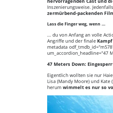
hervorragenden Cast und di
Inszenierungsweise. Jedenfall
zermürbend-packenden Film
Lass die Finger weg, wenn ...
... du von Anfang an volle Acti
Angriffe und der finale
Kampf
metadata odf_tmdb_id="m578"
um_accordion_headline="47 M
47 Meters Down: Eingesperr
Eigentlich wollten sie nur Ha
Lisa (Mandy Moore) und Kate (
herum
wimmelt es nur so v