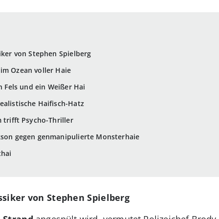
siker von Stephen Spielberg
im Ozean voller Haie
in Fels und ein Weißer Hai
ealistische Haifisch-Hatz
trifft Psycho-Thriller
ckson gegen genmanipulierte Monsterhaie
thai
ssiker von Stephen Spielberg
m Strand
angespült wird, vermutet Polizeichef Brody 