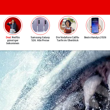
Deal
: Netflix
Samsung Galaxy
Die Vodafone CallYa-
Beste Handys 2026
günstiger
S26: Alle Preise
Tarife im Überblick
bekommen