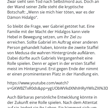
Zwar sieht sein Tod nach Selbstmord aus. Doch an
der Wand seiner Zelle steht die kryptische
Botschaft: „Wenn sie mich hier töten, war es der
Dämon Hidalgo“.
So bleibt die Frage, wer Gabriel getötet hat. Eine
Familie mit der Macht der Hidalgos kann viele
Hebel in Bewegung setzen, um ihr Ziel zu
erreichen. Sollte Gabriel im Auftrag einer anderen
Person gehandelt haben, könnte die zweite Staffel
von Medusa die wahren Hintergründe aufklären.
Dabei dürfte auch Gabriels Vergangenheit eine
Rolle spielen. Denn er agiert in der ersten Staffel
meist im Hintergrund. Erst gegen Ende der nimmt
er einen prominenteren Platz in der Handlung ein.
https://www.youtube.com/watch?
v=GKWBZTxR0ds&pp=ygUObWVkdXNhIHRyYWlsZXI%3
Auch Bárbaras persönliche Entwicklung könnte in
der Zukunft eine Rolle spielen. Nach dem Attentat
auf sie ändert sie ihr Leben. Sie kümmert sich um