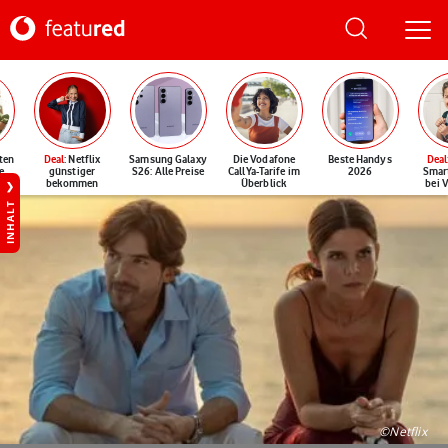
ten
Deal
: Netflix
Samsung Galaxy
Die Vodafone
Beste Handys
Deal
e
günstiger
S26: Alle Preise
CallYa-Tarife im
2026
Smar
bekommen
Überblick
bei 
INHALT
©Netflix