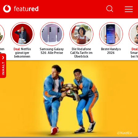
ten
Deal
: Netflix
Samsung Galaxy
Die Vodafone
Beste Handys
Deal
e
günstiger
S26: Alle Preise
CallYa-Tarife im
2026
Smar
bekommen
Überblick
bei 
INHALT
©Netflix