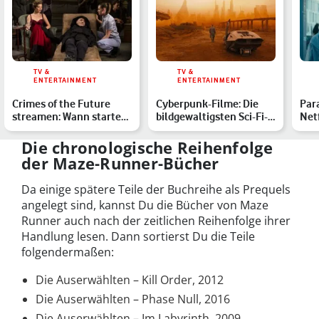
TV &
TV &
ENTERTAINMENT
ENTERTAINMENT
Crimes of the Future
Cyberpunk-Filme: Die
Par
streamen: Wann startet
bildgewaltigsten Sci-Fi-
Netf
der Horrorfilm im Hei…
Werke
Kos
Die chronologische Reihenfolge
der Maze-Runner-Bücher
Da einige spätere Teile der Buchreihe als Prequels
angelegt sind, kannst Du die Bücher von Maze
Runner auch nach der zeitlichen Reihenfolge ihrer
Handlung lesen. Dann sortierst Du die Teile
folgendermaßen:
Die Auserwählten – Kill Order, 2012
Die Auserwählten – Phase Null, 2016
Die Auserwählten – Im Labyrinth, 2009