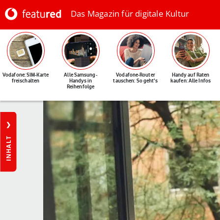
Das Magazin für digitale Kultur
Vodafone: SIM-Karte
Alle Samsung-
Vodafone-Router
Handy auf Raten
freischalten
Handys in
tauschen: So geht's
kaufen: Alle Infos
Reihenfolge
INHALT