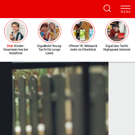
Deal
: Kinder-
GigaMobil Young:
iPhone 18: Release &
GigaCube-Tarife:
Smartwatches bei
Tarife für junge
mehr im Überblick
Highspeed-Internet
Vodafone
Leute