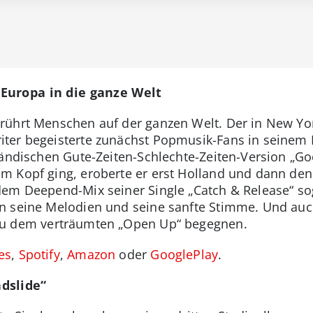
Europa in die ganze Welt
rührt Menschen auf der ganzen Welt. Der in New Yor
ter begeisterte zunächst Popmusik-Fans in seinem 
ändischen Gute-Zeiten-Schlechte-Zeiten-Version „Goe
 Kopf ging, eroberte er erst Holland und dann den 
em Deepend-Mix seiner Single „Catch & Release“ sog
en seine Melodien und seine sanfte Stimme. Und a
u dem verträumten „Open Up“ begegnen.
es
,
Spotify
,
Amazon
oder
GooglePlay
.
dslide“