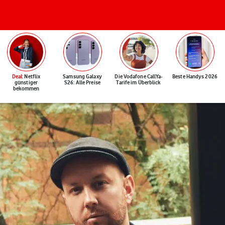
Deal
: Netflix
Samsung Galaxy
Die Vodafone CallYa-
Beste Handys 2026
günstiger
S26: Alle Preise
Tarife im Überblick
bekommen