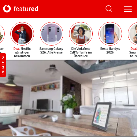
ten
Deal
: Netflix
Samsung Galaxy
Die Vodafone
Beste Handys
Deal
e
günstiger
S26: Alle Preise
CallYa-Tarife im
2026
Smar
bekommen
Überblick
bei 
INHALT