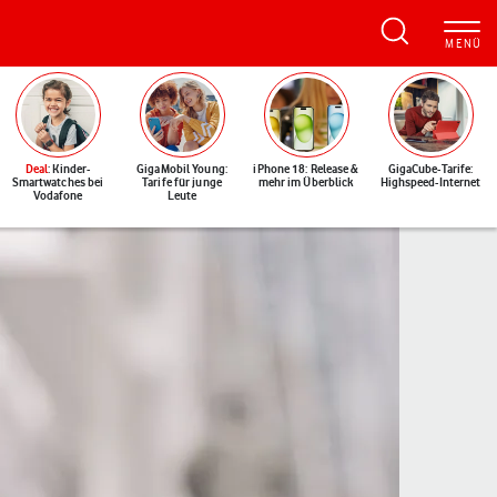
Deal
: Kinder-
GigaMobil Young:
iPhone 18: Release &
GigaCube-Tarife:
Smartwatches bei
Tarife für junge
mehr im Überblick
Highspeed-Internet
Vodafone
Leute