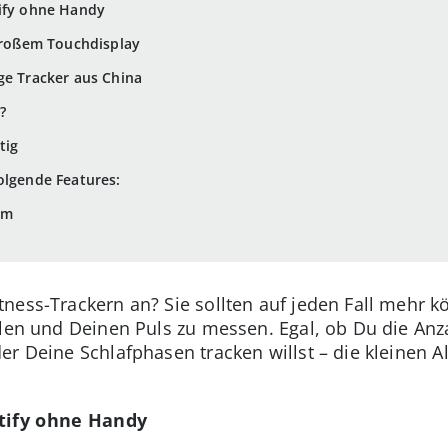
tify ohne Handy
 großem Touchdisplay
ge Tracker aus China
?
tig
olgende Features:
um
ness-Trackern an? Sie sollten auf jeden Fall mehr k
hlen und Deinen Puls zu messen. Egal, ob Du die An
er Deine Schlafphasen tracken willst – die kleinen A
otify ohne Handy