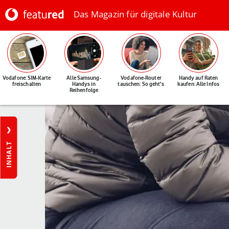
Das Magazin für digitale Kultur
Vodafone: SIM-Karte
Alle Samsung-
Vodafone-Router
Handy auf Raten
freischalten
Handys in
tauschen: So geht's
kaufen: Alle Infos
Reihenfolge
INHALT