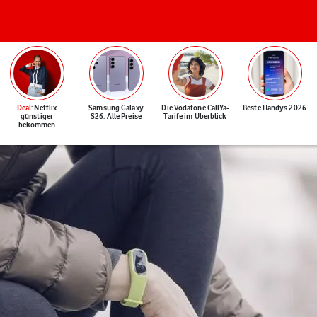
Deal
: Netflix
Samsung Galaxy
Die Vodafone CallYa-
Beste Handys 2026
günstiger
S26: Alle Preise
Tarife im Überblick
bekommen