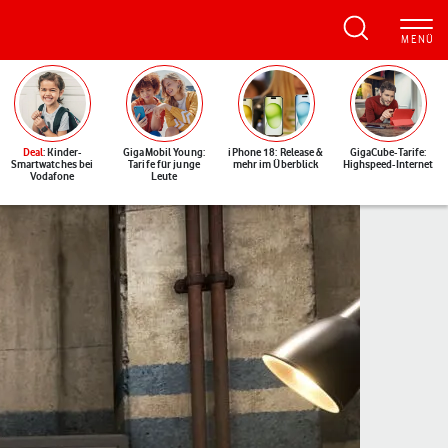
Deal
: Kinder-
GigaMobil Young:
iPhone 18: Release &
GigaCube-Tarife:
Smartwatches bei
Tarife für junge
mehr im Überblick
Highspeed-Internet
Vodafone
Leute