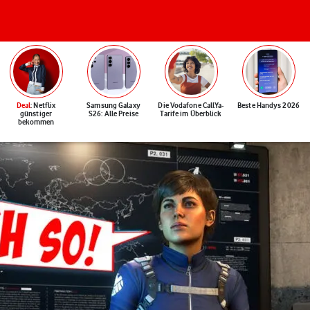
Deal
: Netflix
Samsung Galaxy
Die Vodafone CallYa-
Beste Handys 2026
günstiger
S26: Alle Preise
Tarife im Überblick
bekommen