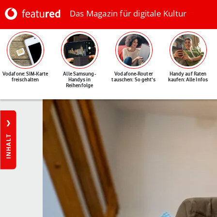
Das Magazin für digitale Kultur
Vodafone: SIM-Karte
Alle Samsung-
Vodafone-Router
Handy auf Raten
freischalten
Handys in
tauschen: So geht's
kaufen: Alle Infos
Reihenfolge
INHALT