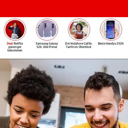
Deal
: Netflix
Samsung Galaxy
Die Vodafone CallYa-
Beste Handys 2026
günstiger
S26: Alle Preise
Tarife im Überblick
bekommen