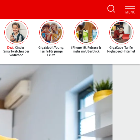
Deal
: Kinder-
GigaMobil Young:
iPhone 18: Release &
GigaCube-Tarife:
Smartwatches bei
Tarife für junge
mehr im Überblick
Highspeed-Internet
Vodafone
Leute