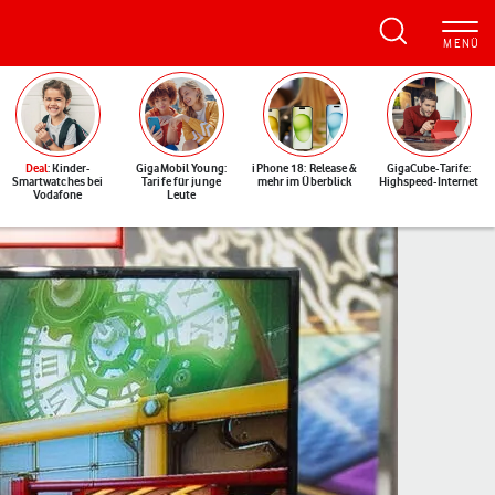
Deal
: Kinder-
GigaMobil Young:
iPhone 18: Release &
GigaCube-Tarife:
Smartwatches bei
Tarife für junge
mehr im Überblick
Highspeed-Internet
Vodafone
Leute