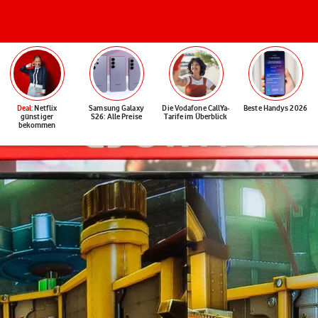
Deal
: Netflix
Samsung Galaxy
Die Vodafone CallYa-
Beste Handys 2026
günstiger
S26: Alle Preise
Tarife im Überblick
bekommen