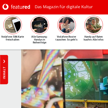
Das Magazin für digitale Kultur
Vodafone: SIM-Karte
Alle Samsung-
Vodafone-Router
Handy auf Raten
freischalten
Handys in
tauschen: So geht's
kaufen: Alle Infos
Reihenfolge
INHALT