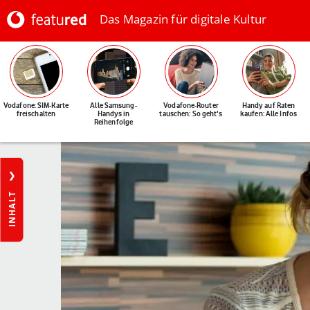
Das Magazin für digitale Kultur
Vodafone: SIM-Karte
Alle Samsung-
Vodafone-Router
Handy auf Raten
freischalten
Handys in
tauschen: So geht's
kaufen: Alle Infos
Reihenfolge
INHALT