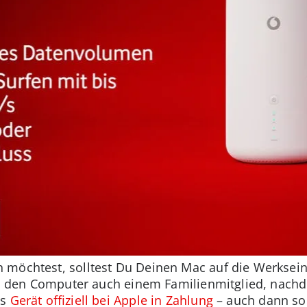
 möchtest, solltest Du Deinen Mac auf die Werksein
 Du den Computer auch einem Familienmitglied, nach
as
Gerät offiziell bei Apple in Zahlung
– auch dann so