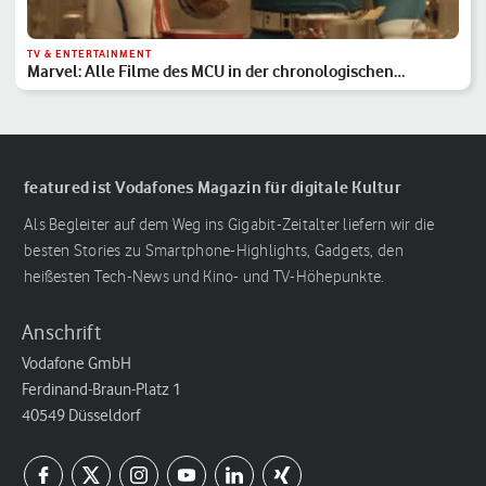
TV & ENTERTAINMENT
Marvel: Alle Filme des MCU in der chronologischen
Reihenfolge
featured ist Vodafones Magazin für digitale Kultur
Als Begleiter auf dem Weg ins Gigabit-Zeitalter liefern wir die
besten Stories zu Smartphone-Highlights, Gadgets, den
heißesten Tech-News und Kino- und TV-Höhepunkte.
Anschrift
Vodafone GmbH
Ferdinand-Braun-Platz 1
40549 Düsseldorf