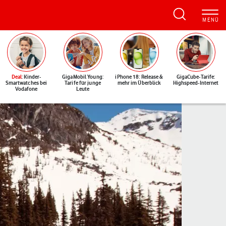
Deal
: Kinder-
GigaMobil Young:
iPhone 18: Release &
GigaCube-Tarife:
Smartwatches bei
Tarife für junge
mehr im Überblick
Highspeed-Internet
Vodafone
Leute