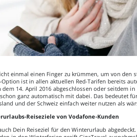
icht einmal einen Finger zu krümmen, um von den 
-Option ist in allen aktuellen Red-Tarifen bereits a
 dem 14. April 2016 abgeschlossen oder seitdem in 
el schon ganz automatisch mit dabei. Das bedeutet fü
and und der Schweiz einfach weiter nutzen als wär
erurlaubs-Reiseziele von Vodafone-Kunden
auch Dein Reiseziel für den Winterurlaub abgedeckt
en in den Winterferien greift GigaTravel ausnahms