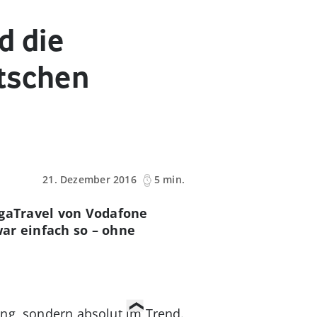
d die
utschen
21. Dezember 2016
5 min.
igaTravel von Vodafone
ar einfach so – ohne
ung, sondern absolut im Trend.