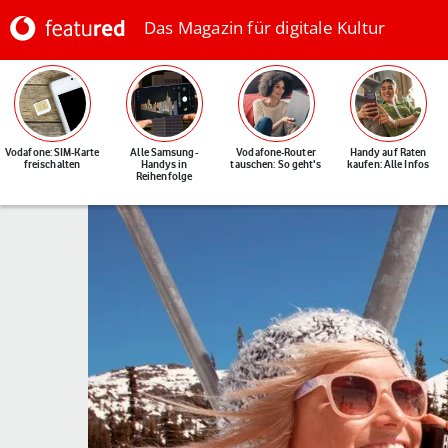
Das Magazin für digitale Kultur
Vodafone: SIM-Karte
Alle Samsung-
Vodafone-Router
Handy auf Raten
freischalten
Handys in
tauschen: So geht's
kaufen: Alle Infos
Reihenfolge