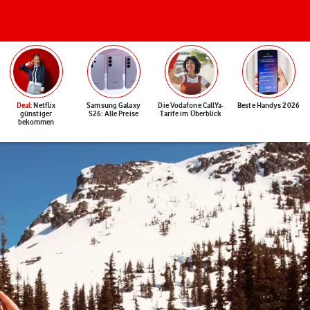
Deal
: Netflix
Samsung Galaxy
Die Vodafone CallYa-
Beste Handys 2026
günstiger
S26: Alle Preise
Tarife im Überblick
bekommen