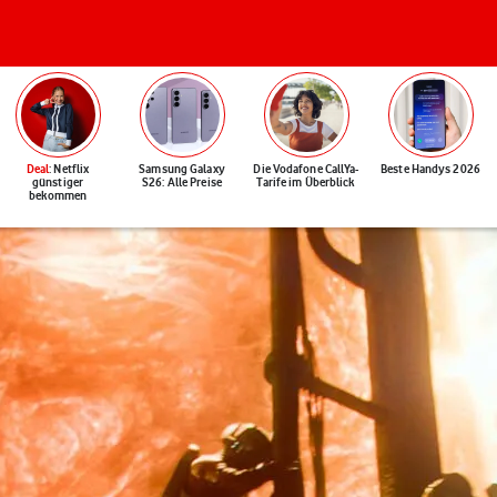
Deal
: Netflix
Samsung Galaxy
Die Vodafone CallYa-
Beste Handys 2026
günstiger
S26: Alle Preise
Tarife im Überblick
bekommen