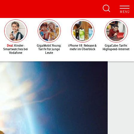
Deal
: Kinder-
GigaMobil Young:
iPhone 18: Release &
GigaCube-Tarife:
Smartwatches bei
Tarife für junge
mehr im Überblick
Highspeed-Internet
Vodafone
Leute