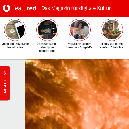
Das Magazin für digitale Kultur
Vodafone: SIM-Karte
Alle Samsung-
Vodafone-Router
Handy auf Raten
freischalten
Handys in
tauschen: So geht's
kaufen: Alle Infos
Reihenfolge
INHALT