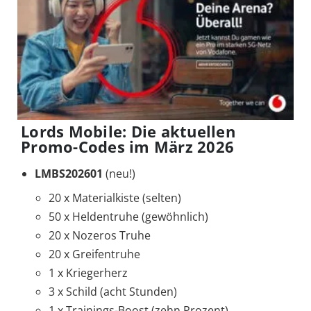
Lords Mobile: Die aktuellen
Promo-Codes im März 2026
LMBS202601
(neu!)
20 x Materialkiste (selten)
50 x Heldentruhe (gewöhnlich)
20 x Nozeros Truhe
20 x Greifentruhe
1 x Kriegerherz
3 x Schild (acht Stunden)
1 x Trainings-Boost (zehn Prozent)