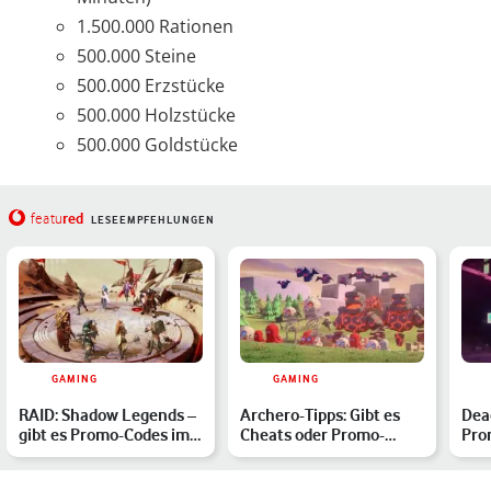
1.500.000 Rationen
500.000 Steine
500.000 Erzstücke
500.000 Holzstücke
500.000 Goldstücke
red
featu
LESEEMPFEHLUNGEN
GAMING
GAMING
RAID: Shadow Legends –
Archero-Tipps: Gibt es
Dead
gibt es Promo-Codes im
Cheats oder Promo-
Pro
März 2026?
Codes für das
Eve
Handyspiel…