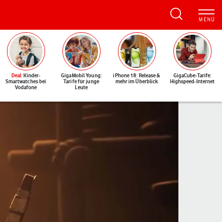
Deal
: Kinder-
GigaMobil Young:
iPhone 18: Release &
GigaCube-Tarife:
Smartwatches bei
Tarife für junge
mehr im Überblick
Highspeed-Internet
Vodafone
Leute