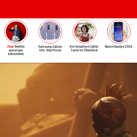
Deal
: Netflix
Samsung Galaxy
Die Vodafone CallYa-
Beste Handys 2026
günstiger
S26: Alle Preise
Tarife im Überblick
bekommen