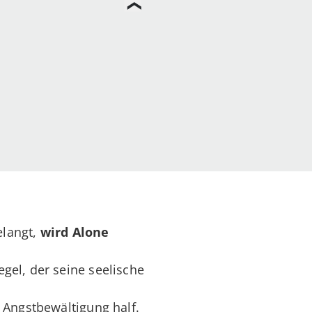
elangt,
wird
Alone
gel, der seine seelische
 Angstbewältigung half.