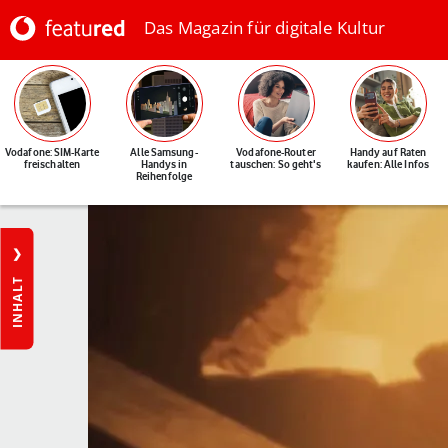
Das Magazin für digitale Kultur
Vodafone: SIM-Karte
Alle Samsung-
Vodafone-Router
Handy auf Raten
freischalten
Handys in
tauschen: So geht's
kaufen: Alle Infos
Reihenfolge
INHALT