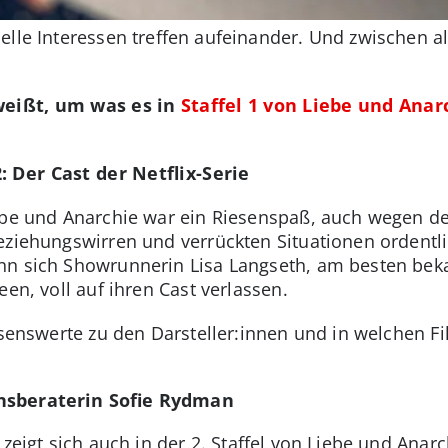
ielle Interessen treffen aufeinander. Und zwischen
weißt, um was es in
Staffel 1 von Liebe und Anar
: Der Cast der Netflix-Serie
iebe und Anarchie war ein Riesenspaß, auch wegen der
eziehungswirren und verrückten Situationen ordentl
nn sich Showrunnerin Lisa Langseth, am besten bek
een, voll auf ihren Cast verlassen.
issenswerte zu den Darsteller:innen und in welchen F
nsberaterin Sofie Rydman
 zeigt sich auch in der 2. Staffel von Liebe und Anar