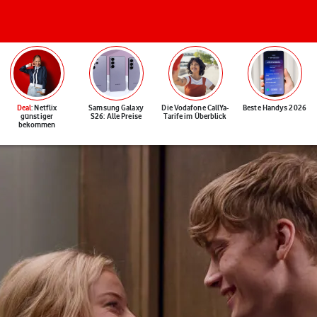
Deal
: Netflix
Samsung Galaxy
Die Vodafone CallYa-
Beste Handys 2026
günstiger
S26: Alle Preise
Tarife im Überblick
bekommen