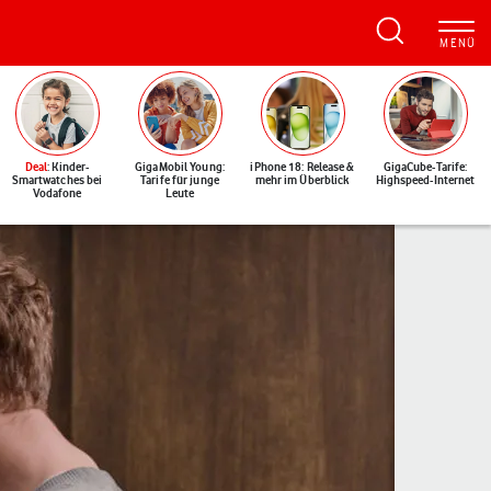
Deal
: Kinder-
GigaMobil Young:
iPhone 18: Release &
GigaCube-Tarife:
Smartwatches bei
Tarife für junge
mehr im Überblick
Highspeed-Internet
Vodafone
Leute