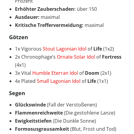
Prozent
Erhöhter Zauberschaden:
über 150
Ausdauer:
maximal
Kritische Treffervermeidung:
maximal
Götzen
1x Vigorous
Stout Lagonian Idol
of
Life
(1x2)
2x Chronophage’s
Ornate Solar Idol
of
Fortress
(4x1)
3x Vital
Humble Eterran Idol
of
Doom
(2x1)
4x Plated
Small Lagonian Idol
of
Life
(1x1)
Segen
Glückswinde
(Fall der Verstoßenen)
Flammenreichweite
(Die gestohlene Lanze)
Ewigkeitstiefen
(Die Dunkle Sonne)
Formosusgrausamkeit
(Blut, Frost und Tod)