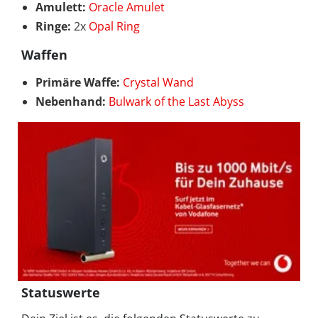
Amulett:
Oracle Amulet
Ringe:
2x
Opal Ring
Waffen
Primäre Waffe:
Crystal Wand
Nebenhand:
Bulwark of the Last Abyss
Statuswerte