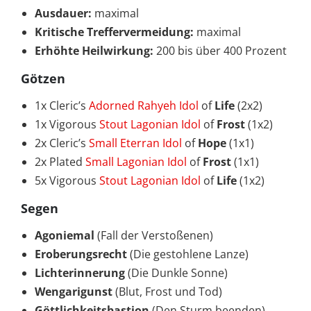
Ausdauer:
maximal
Kritische Treffervermeidung:
maximal
Erhöhte Heilwirkung:
200 bis über 400 Prozent
Götzen
1x Cleric’s
Adorned Rahyeh Idol
of
Life
(2x2)
1x Vigorous
Stout Lagonian Idol
of
Frost
(1x2)
2x Cleric’s
Small Eterran Idol
of
Hope
(1x1)
2x Plated
Small Lagonian Idol
of
Frost
(1x1)
5x Vigorous
Stout Lagonian Idol
of
Life
(1x2)
Segen
Agoniemal
(Fall der Verstoßenen)
Eroberungsrecht
(Die gestohlene Lanze)
Lichterinnerung
(Die Dunkle Sonne)
Wengarigunst
(Blut, Frost und Tod)
Göttlichkeitsbastion
(Den Sturm beenden)