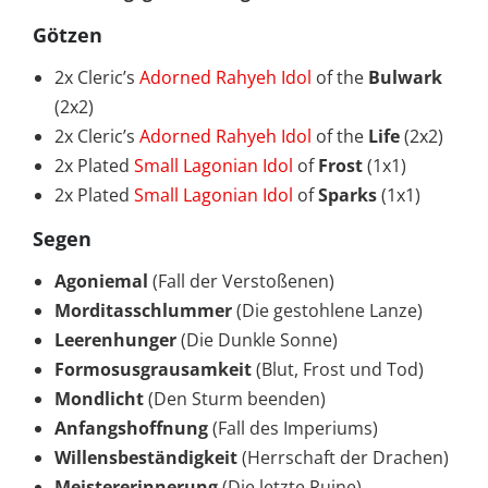
Götzen
2x Cleric’s
Adorned Rahyeh Idol
of the
Bulwark
(2x2)
2x Cleric’s
Adorned Rahyeh Idol
of the
Life
(2x2)
2x Plated
Small Lagonian Idol
of
Frost
(1x1)
2x Plated
Small Lagonian Idol
of
Sparks
(1x1)
Segen
Agoniemal
(Fall der Verstoßenen)
Morditasschlummer
(Die gestohlene Lanze)
Leerenhunger
(Die Dunkle Sonne)
Formosusgrausamkeit
(Blut, Frost und Tod)
Mondlicht
(Den Sturm beenden)
Anfangshoffnung
(Fall des Imperiums)
Willensbeständigkeit
(Herrschaft der Drachen)
Meistererinnerung
(Die letzte Ruine)