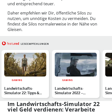
und entsprechend teuer.
Daher empfehlen wir Dir, öffentliche Silos zu
nutzen, um unnötige Kosten zu vermeiden. Du
findest die Silos normalerweise in der Nähe von
Gleisen.
red
featu
LESEEMPFEHLUNGEN
GAMING
GAMING
Landwirtschafts-
Landwirtschafts-
Lan
Simulator 22: Tipps &
Simulator 2022 –
Sim
Tricks für Einsteiger
Crossplay: Auf
bes
verschiedenen Pla…
Im Landwirtschafts-Simulator 22
viel Geld verdienen: Verarbeite